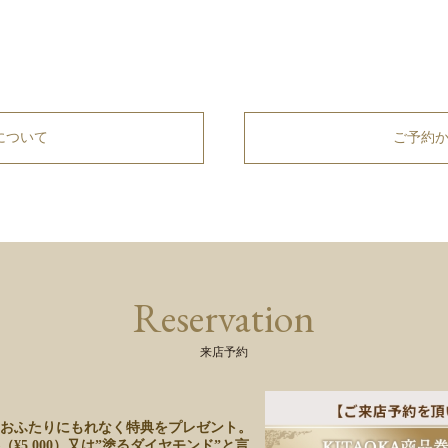
について
ご予約
Reservation
来店予約
おふたりにもれなく特典をプレゼント。
5,000）又は”塗るダイヤモンド”と言