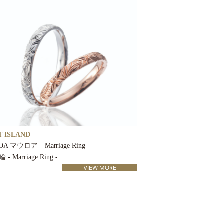
 ISLAND
A マウロア Marriage Ring
 Marriage Ring -
VIEW MORE