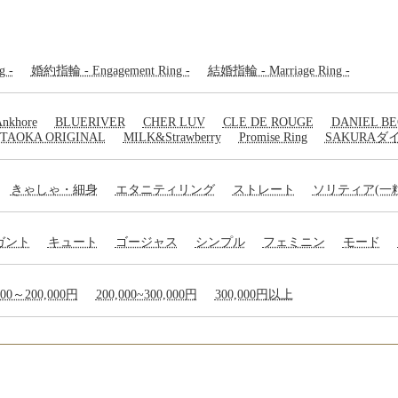
 -
婚約指輪 - Engagement Ring -
結婚指輪 - Marriage Ring -
nkhore
BLUERIVER
CHER LUV
CLE DE ROUGE
DANIEL B
ITAOKA ORIGINAL
MILK&Strawberry
Promise Ring
SAKURA
きゃしゃ・細身
エタニティリング
ストレート
ソリティア(一
ガント
キュート
ゴージャス
シンプル
フェミニン
モード
000～200,000円
200,000~300,000円
300,000円以上