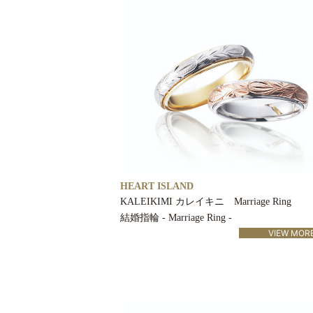
HEART ISLAND
KALEIKIMI カレイキニ Marriage Ring
結婚指輪 - Marriage Ring -
VIEW MOR