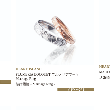
HEART
HEART ISLAND
MAULO
PLUMERIA BOUQUET プルメリアブーケ
結婚指輪 -
Marriage Ring
E
結婚指輪 - Marriage Ring -
VIEW MORE