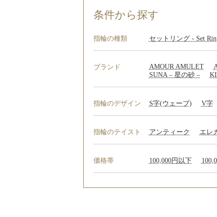
条件から探す
指輪の種類
セットリング - Set Ring
AMOUR AMULET
A
ブランド
SUNA – 星の砂 –
K
指輪のデザイン
S字(ウェーブ)
V字
指輪のテイスト
アンティーク
エレ
価格帯
100,000円以下
100,