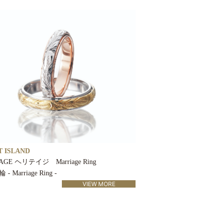
 ISLAND
AGE ヘリテイジ Marriage Ring
 Marriage Ring -
VIEW MORE