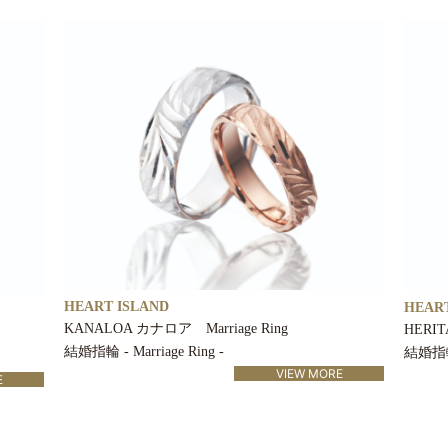
HEART ISLAND
HEART
KANALOA カナロア Marriage Ring
HERIT
結婚指輪 - Marriage Ring -
結婚指輪 -
VIEW MORE
E