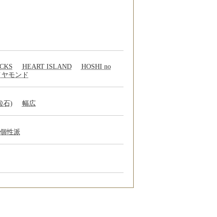
ECKS
HEART ISLAND
HOSHI no
ダイヤモンド
粒石)
幅広
個性派