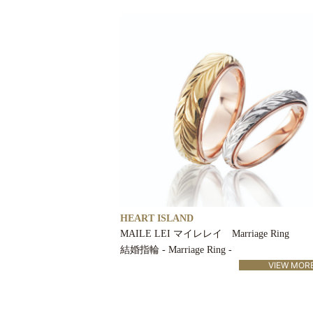
HEART ISLAND
MAILE LEI マイレレイ Marriage Ring
結婚指輪 - Marriage Ring -
VIEW MOR