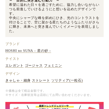
～ 目的に突き進む行動力 ～
希望に溢れた日々を過ごすために、協力し合いながらい
つも前進していけるようにと想いを込めたデザインで
す。
中央にシャープな峰を斜めにひき、光のコントラストを
付けることで、空に架かる星たちのようなふたりがさら
に輝き、未来へと突き進んでいくイメージを表現しまし
た。
ブランド
HOSHI no SUNA – 星の砂 –
テイスト
エレガント
ゴージャス
フェミニン
デザイン
きゃしゃ・細身
ストレート
ソリティア(一粒石)
※価格は全て税込金額です。
※サイズ・在庫状況等は店頭にてお問い合わせくださいませ。